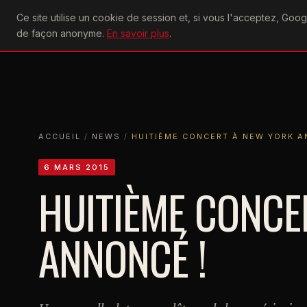
U2
Ce site utilise un cookie de session et, si vous l'acceptez, Go
achtung
ACTU
CONCERTS
DIS
de façon anonyme.
En savoir plus
.
ACCUEIL
ACCUEIL
NEWS
HUITIÈME CONCERT À NEW YORK ANNON
ACCUEIL
/
NEWS
/
HUITIÈME CONCERT À NEW YORK A
6 MARS 2015
HUITIÈME CONCE
ANNONCÉ !