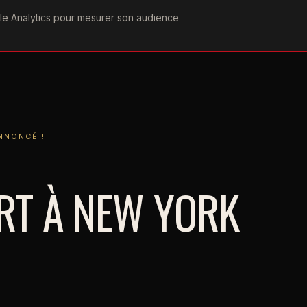
ogle Analytics pour mesurer son audience
COGRAPHIE
PAROLES
VIDÉOGRAPHIE
FORUMS
TEAM
CÉ !
NNONCÉ !
RT À NEW YORK