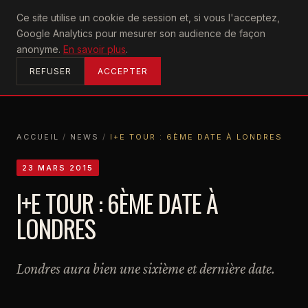
U2
Ce site utilise un cookie de session et, si vous l'acceptez,
achtung
Google Analytics pour mesurer son audience de façon
ACCUEIL
anonyme.
En savoir plus
.
REFUSER
ACCEPTER
ACCUEIL
/
NEWS
/
I+E TOUR : 6ÈME DATE À LONDRES
ACCUEIL
NEWS
I+E TOUR : 6ÈME DATE À LONDRES
23 MARS 2015
I+E TOUR : 6ÈME DATE À
LONDRES
Londres aura bien une sixième et dernière date.