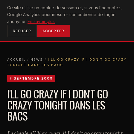
U2
Ce site utilise un cookie de session et, si vous l'acceptez,
achtung
Google Analytics pour mesurer son audience de façon
ACCUEIL
anonyme.
En savoir plus
.
REFUSER
ACCEPTER
ACCUEIL
/
NEWS
/
I'LL GO CRAZY IF I DON'T GO CRAZY
TONIGHT DANS LES BACS
ACCUEIL
NEWS
I'LL GO CRAZY IF I DON'T GO CRAZY TONIGHT DANS LES BACS
7 SEPTEMBRE 2009
I'LL GO CRAZY IF I DON'T GO
CRAZY TONIGHT DANS LES
BACS
Le single d'I'll go crazy if I don't go crazy tonight