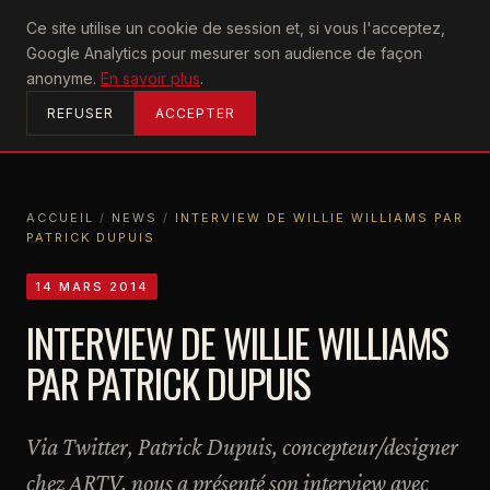
U2
Ce site utilise un cookie de session et, si vous l'acceptez,
achtung
Google Analytics pour mesurer son audience de façon
ACCUEIL
anonyme.
En savoir plus
.
REFUSER
ACCEPTER
ACCUEIL
/
NEWS
/
INTERVIEW DE WILLIE WILLIAMS PAR
PATRICK DUPUIS
ACCUEIL
NEWS
INTERVIEW DE WILLIE WILLIAMS PAR PATRICK DUPUIS
14 MARS 2014
INTERVIEW DE WILLIE WILLIAMS
PAR PATRICK DUPUIS
Via Twitter, Patrick Dupuis, concepteur/designer
chez ARTV, nous a présenté son interview avec