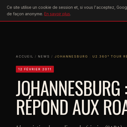
U2
Ce site utilise un cookie de session et, si vous l'acceptez, Go
achtung
ACTU
CONCERTS
DIS
de façon anonyme.
En savoir plus
.
ACCUEIL
ACCUEIL
NEWS
JOHANNESBURG : U2.360° TOUR RÉPOND
ACCUEIL
/
NEWS
/
JOHANNESBURG : U2.360° TOUR R
12 FÉVRIER 2011
JOHANNESBURG :
RÉPOND AUX ROA