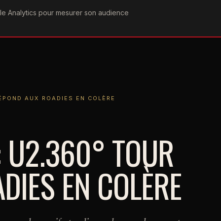
ogle Analytics pour mesurer son audience
COGRAPHIE
PAROLES
VIDÉOGRAPHIE
FORUMS
TEAM
 AUX ROADIES EN COLÈRE
ÉPOND AUX ROADIES EN COLÈRE
 U2.360° TOUR
DIES EN COLÈRE