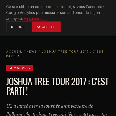
U2
Ce site utilise un cookie de session et, si vous l'acceptez,
achtung
Google Analytics pour mesurer son audience de façon
ACCUEIL
anonyme.
En savoir plus
.
REFUSER
ACCEPTER
ACCUEIL
/
NEWS
/
JOSHUA TREE TOUR 2017 : C'EST
PARTI !
ACCUEIL
NEWS
JOSHUA TREE TOUR 2017 : C'EST PARTI !
13 MAI 2017
JOSHUA TREE TOUR 2017 : C'EST
PARTI !
U2 a lancé hier sa tournée anniversaire de
l'album The Joshua Tree, qui fête ses 30 ans cette