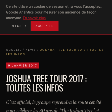
U2
Ce site utilise un cookie de session et, si vous l'acceptez,
achtung
Google Analytics pour mesurer son audience de façon
ACCUEIL
anonyme.
En savoir plus
.
REFUSER
ACCEPTER
ACCUEIL
/
NEWS
/
JOSHUA TREE TOUR 2017 : TOUTES
LES INFOS
ACCUEIL
NEWS
JOSHUA TREE TOUR 2017 : TOUTES LES INFOS
9 JANVIER 2017
JOSHUA TREE TOUR 2017 :
TOUTES LES INFOS
C'est officiel, le groupe reprendra la route cet été
pour célébrer les 30 ans de ‘The Joshua Tree’ et