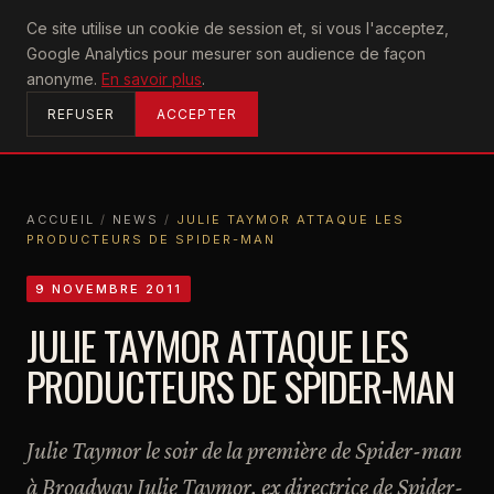
U2
Ce site utilise un cookie de session et, si vous l'acceptez,
achtung
Google Analytics pour mesurer son audience de façon
ACCUEIL
anonyme.
En savoir plus
.
REFUSER
ACCEPTER
ACCUEIL
/
NEWS
/
JULIE TAYMOR ATTAQUE LES
PRODUCTEURS DE SPIDER-MAN
ACCUEIL
NEWS
JULIE TAYMOR ATTAQUE LES PRODUCTEURS DE SPIDER-MAN
9 NOVEMBRE 2011
JULIE TAYMOR ATTAQUE LES
PRODUCTEURS DE SPIDER-MAN
Julie Taymor le soir de la première de Spider-man
à Broadway Julie Taymor, ex directrice de Spider-