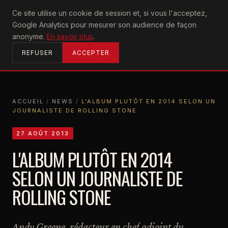
U2
Ce site utilise un cookie de session et, si vous l'acceptez,
achtung
Google Analytics pour mesurer son audience de façon
ACCUEIL
anonyme.
En savoir plus
.
REFUSER
ACCEPTER
ACCUEIL
/
NEWS
/
L'ALBUM PLUTÔT EN 2014 SELON UN
JOURNALISTE DE ROLLING STONE
ACCUEIL
NEWS
L'ALBUM PLUTÔT EN 2014 SELON UN JOURNALISTE DE ROLLING STONE
27 AOÛT 2013
L'ALBUM PLUTÔT EN 2014
SELON UN JOURNALISTE DE
ROLLING STONE
Andy Greene, rédacteur en chef adjoint du