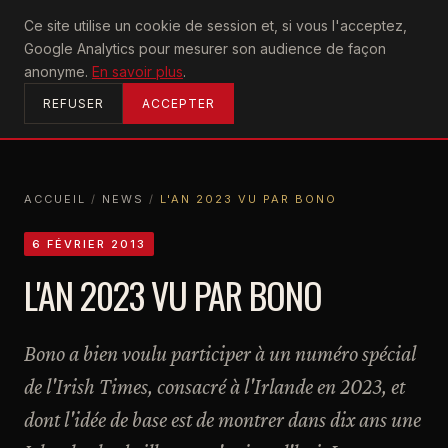
U2
Ce site utilise un cookie de session et, si vous l'acceptez,
achtung
Google Analytics pour mesurer son audience de façon
ACCUEIL
anonyme.
En savoir plus
.
REFUSER
ACCEPTER
ACCUEIL
/
NEWS
/
L'AN 2023 VU PAR BONO
ACCUEIL
NEWS
L'AN 2023 VU PAR BONO
6 FÉVRIER 2013
L'AN 2023 VU PAR BONO
Bono a bien voulu participer à un numéro spécial
de l'Irish Times, consacré à l'Irlande en 2023, et
dont l'idée de base est de montrer dans dix ans une