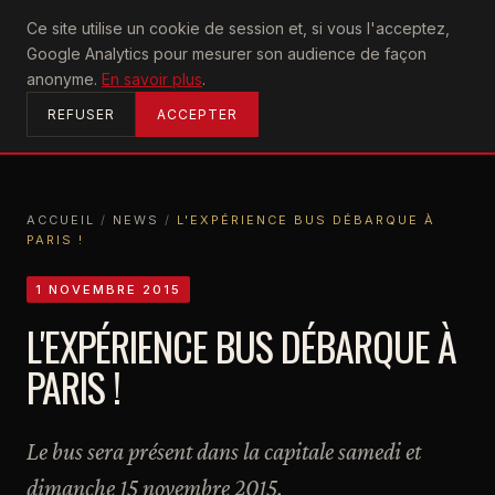
U2
Ce site utilise un cookie de session et, si vous l'acceptez,
achtung
Google Analytics pour mesurer son audience de façon
ACCUEIL
anonyme.
En savoir plus
.
REFUSER
ACCEPTER
ACCUEIL
/
NEWS
/
L'EXPÉRIENCE BUS DÉBARQUE À
PARIS !
ACCUEIL
NEWS
L'EXPÉRIENCE BUS DÉBARQUE À PARIS !
1 NOVEMBRE 2015
L'EXPÉRIENCE BUS DÉBARQUE À
PARIS !
Le bus sera présent dans la capitale samedi et
dimanche 15 novembre 2015.