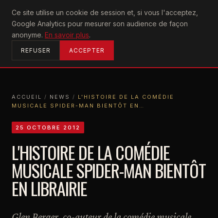
U2
Ce site utilise un cookie de session et, si vous l'acceptez,
achtung
Google Analytics pour mesurer son audience de façon
ACCUEIL
anonyme.
En savoir plus
.
REFUSER
ACCEPTER
ACCUEIL
/
NEWS
/
L'HISTOIRE DE LA COMÉDIE
MUSICALE SPIDER-MAN BIENTÔT EN…
ACCUEIL
NEWS
L'HISTOIRE DE LA COMÉDIE MUSICALE SPIDER-MAN BIENTÔT EN…
25 OCTOBRE 2012
L'HISTOIRE DE LA COMÉDIE
MUSICALE SPIDER-MAN BIENTÔT
EN LIBRAIRIE
Glen Berger, co-auteur de la comédie musicale