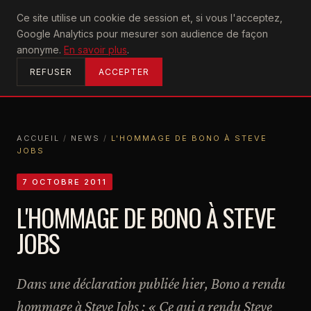
U2
Ce site utilise un cookie de session et, si vous l'acceptez,
achtung
Google Analytics pour mesurer son audience de façon
ACCUEIL
anonyme.
En savoir plus
.
REFUSER
ACCEPTER
ACCUEIL
/
NEWS
/
L'HOMMAGE DE BONO À STEVE
JOBS
ACCUEIL
NEWS
L'HOMMAGE DE BONO À STEVE JOBS
7 OCTOBRE 2011
L'HOMMAGE DE BONO À STEVE
JOBS
Dans une déclaration publiée hier, Bono a rendu
hommage à Steve Jobs : « Ce qui a rendu Steve