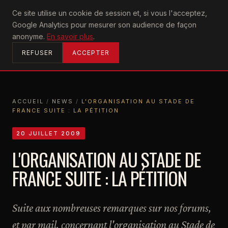
U2
Ce site utilise un cookie de session et, si vous l'acceptez,
achtung
Google Analytics pour mesurer son audience de façon
ACCUEIL
anonyme.
En savoir plus
.
REFUSER
ACCEPTER
ACCUEIL
/
NEWS
/
L'ORGANISATION AU STADE DE
FRANCE SUITE : LA PÉTITION
ACCUEIL
NEWS
L'ORGANISATION AU STADE DE FRANCE SUITE : LA PÉTITION
20 JUILLET 2009
L'ORGANISATION AU STADE DE
FRANCE SUITE : LA PÉTITION
Suite aux nombreuses remarques sur nos forums,
et par mail, concernant l'organisation au Stade de