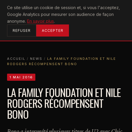
U2
Ce site utilise un cookie de session et, si vous l'acceptez,
achtung
Google Analytics pour mesurer son audience de façon
ACCUEIL
anonyme.
En savoir plus
.
REFUSER
ACCEPTER
ACCUEIL
/
NEWS
/
LA FAMILY FOUNDATION ET NILE
RODGERS RÉCOMPENSENT BONO
ACCUEIL
NEWS
LA FAMILY FOUNDATION ET NILE RODGERS RÉCOMPENSENT BONO
1 MAI 2016
LA FAMILY FOUNDATION ET NILE
RODGERS RÉCOMPENSENT
BONO
Bono a interprété plusieurs titres de U2 avec Chic