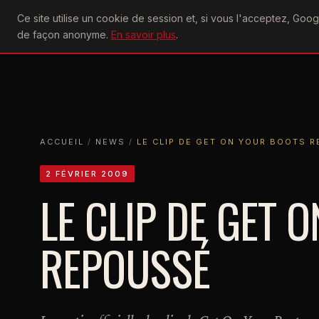
U2
Ce site utilise un cookie de session et, si vous l'acceptez, Go
achtung
ACTU
CONCERTS
DIS
de façon anonyme.
En savoir plus
.
ACCUEIL
ACCUEIL
NEWS
LE CLIP DE GET ON YOUR BOOTS REPOU
ACCUEIL
/
NEWS
/
LE CLIP DE GET ON YOUR BOOTS 
2 FÉVRIER 2009
LE CLIP DE GET 
REPOUSSÉ