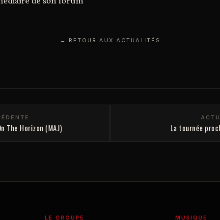
médiaire de son forum
← RETOUR AUX ACTUALITÉS
CÉDENTE
ACTU
On The Horizon (MAJ)
La tournée pro
LE GROUPE
MUSIQUE