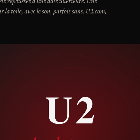
 été repoussée à une date ultérieure. Une
r la toile, avec le son, parfois sans. U2.com,