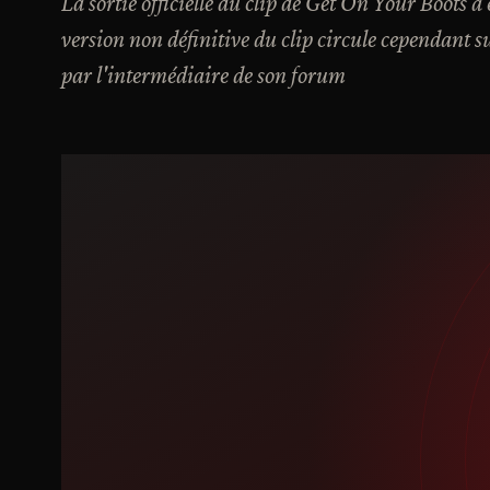
La sortie officielle du clip de Get On Your Boots a
version non définitive du clip circule cependant su
par l'intermédiaire de son forum