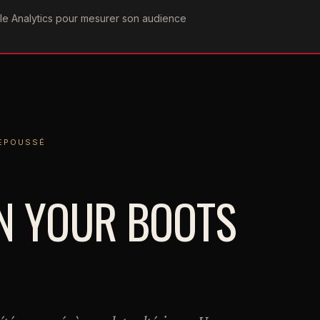
ogle Analytics pour mesurer son audience
COGRAPHIE
PAROLES
VIDÉOGRAPHIE
FORUMS
TEAM
SSÉ
REPOUSSÉ
ON YOUR BOOTS