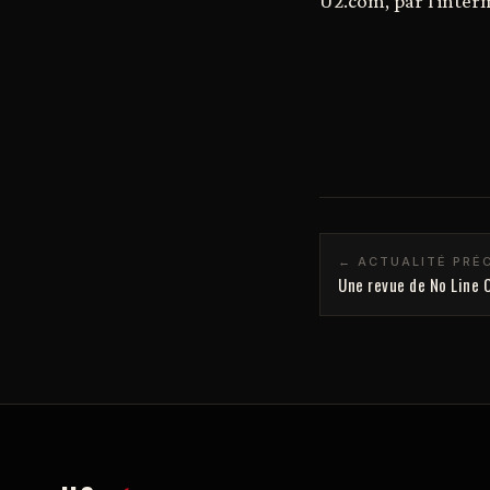
U2.com, par l'inter
← ACTUALITÉ PRÉ
Une revue de No Line 