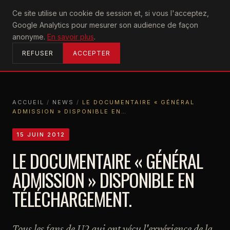
U2
Ce site utilise un cookie de session et, si vous l'acceptez,
achtung
Google Analytics pour mesurer son audience de façon
ACCUEIL
anonyme.
En savoir plus
.
REFUSER
ACCEPTER
ACCUEIL
/
NEWS
/
LE DOCUMENTAIRE « GÉNÉRAL
ADMISSION » DISPONIBLE EN…
ACCUEIL
NEWS
LE DOCUMENTAIRE « GÉNÉRAL ADMISSION » DISPONIBLE EN…
15 JUIN 2012
LE DOCUMENTAIRE « GÉNÉRAL
ADMISSION » DISPONIBLE EN
TÉLÉCHARGEMENT.
Tous les fans de U2 qui ont vécu l'expérience de la