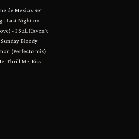
ome de Mexico. Set
g - Last Night on
ve) - I Still Haven't
 - Sunday Bloody
emon (Perfecto mix)
, Thrill Me, Kiss