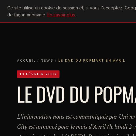
U2
Ce site utilise un cookie de session et, si vous l'acceptez, Go
achtung
ACTU
CONCERTS
DIS
de façon anonyme.
En savoir plus
.
ACCUEIL
ACCUEIL
NEWS
LE DVD DU POPMART EN AVRIL
ACCUEIL
/
NEWS
/
LE DVD DU POPMART EN AVRIL
10 FÉVRIER 2007
LE DVD DU POPM
L'information nous est communiquée par Univer
City est annoncé pour le mois d'Avril (le lundi 