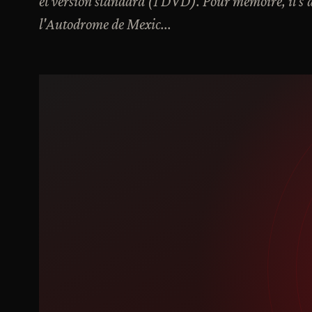
et version standard (1 DVD). Pour mémoire, il s'a
l'Autodrome de Mexic...