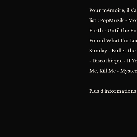
Pour mémoire, il s'
list : PopMuzik - Mo
Earth - Until the En
Found What I'm Look
Sunday - Bullet the
- Discothèque - If 
Me, Kill Me - Myst
Plus d'information