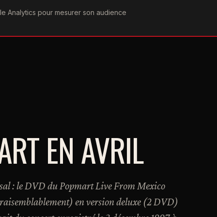
ogle Analytics pour mesurer son audience
COGRAPHIE
PAROLES
VIDÉOGRAPHIE
FORUMS
TEAM
ART EN AVRIL
sal : le DVD du Popmart Live From Mexico
2 vraisemblablement) en version deluxe (2 DVD)