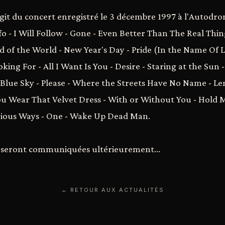
agit du concert enregistré le 3 décembre 1997 à l'Autodr
fo - I Will Follow - Gone - Even Better Than The Real Thin
d of the World - New Year's Day - Pride (In the Name Of Lo
ing For - All I Want Is You - Desire - Staring at the Sun
 Blue Sky - Please - Where the Streets Have No Name - L
You Wear That Velvet Dress - With or Without You - Hold Me
erious Ways - One - Wake Up Dead Man.
s seront communiquées ultérieurement...
← RETOUR AUX ACTUALITÉS