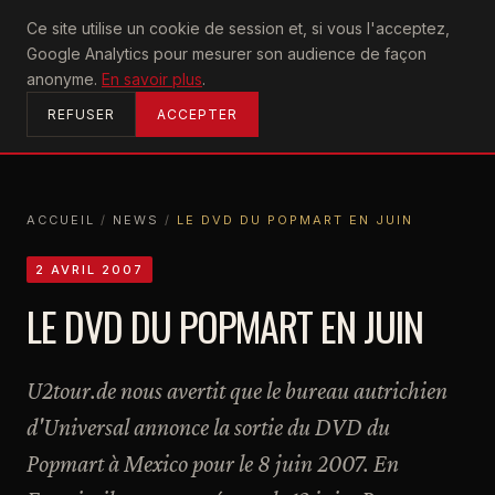
U2
Ce site utilise un cookie de session et, si vous l'acceptez,
achtung
Google Analytics pour mesurer son audience de façon
ACCUEIL
anonyme.
En savoir plus
.
REFUSER
ACCEPTER
ACCUEIL
/
NEWS
/
LE DVD DU POPMART EN JUIN
ACCUEIL
NEWS
LE DVD DU POPMART EN JUIN
2 AVRIL 2007
LE DVD DU POPMART EN JUIN
U2tour.de nous avertit que le bureau autrichien
d'Universal annonce la sortie du DVD du
Popmart à Mexico pour le 8 juin 2007. En