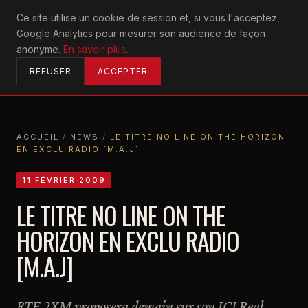
U2
Ce site utilise un cookie de session et, si vous l'acceptez,
achtung
Google Analytics pour mesurer son audience de façon
ACCUEIL
anonyme.
En savoir plus
.
REFUSER
ACCEPTER
ACCUEIL
/
NEWS
/
LE TITRE NO LINE ON THE HORIZON
EN EXCLU RADIO [M.A.J]
ACCUEIL
NEWS
LE TITRE NO LINE ON THE HORIZON EN EXCLU RADIO [M.A.J]
11 FÉVRIER 2009
LE TITRE NO LINE ON THE
HORIZON EN EXCLU RADIO
[M.A.J]
RTE 2XM proposera demain sur son ICI Real