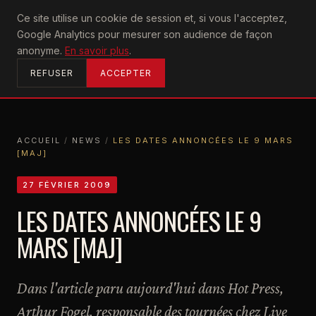
U2
Ce site utilise un cookie de session et, si vous l'acceptez,
achtung
Google Analytics pour mesurer son audience de façon
ACCUEIL
anonyme.
En savoir plus
.
REFUSER
ACCEPTER
ACCUEIL
/
NEWS
/
LES DATES ANNONCÉES LE 9 MARS
[MAJ]
ACCUEIL
NEWS
LES DATES ANNONCÉES LE 9 MARS [MAJ]
27 FÉVRIER 2009
LES DATES ANNONCÉES LE 9
MARS [MAJ]
Dans l'article paru aujourd'hui dans Hot Press,
Arthur Fogel, responsable des tournées chez Live