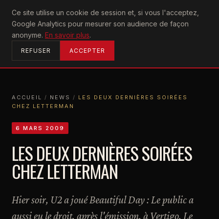
U2
Ce site utilise un cookie de session et, si vous l'acceptez,
achtung
Google Analytics pour mesurer son audience de façon
ACCUEIL
anonyme.
En savoir plus
.
REFUSER
ACCEPTER
ACCUEIL
/
NEWS
/
LES DEUX DERNIÈRES SOIRÉES
CHEZ LETTERMAN
ACCUEIL
NEWS
LES DEUX DERNIÈRES SOIRÉES CHEZ LETTERMAN
6 MARS 2009
LES DEUX DERNIÈRES SOIRÉES
CHEZ LETTERMAN
Hier soir, U2 a joué Beautiful Day : Le public a
aussi eu le droit, après l'émission, à Vertigo. Le