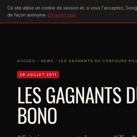
U2
Ce site utilise un cookie de session et, si vous l'acceptez, Go
achtung
ACTU
CONCERTS
DIS
de façon anonyme.
En savoir plus
.
ACCUEIL
ACCUEIL
NEWS
LES GAGNANTS DU CONCOURS KILLING
ACCUEIL
/
NEWS
/
LES GAGNANTS DU CONCOURS KIL
29 JUILLET 2011
LES GAGNANTS D
BONO