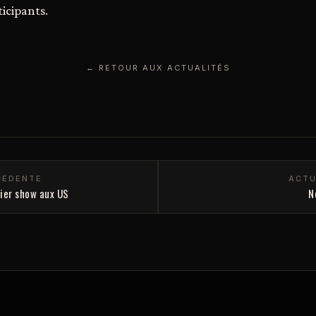
ticipants.
← RETOUR AUX ACTUALITÉS
CÉDENTE
ACTU
nier show aux US
N