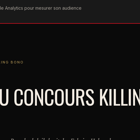
ogle Analytics pour mesurer son audience
COGRAPHIE
PAROLES
VIDÉOGRAPHIE
FORUMS
TEAM
 BONO
LING BONO
U CONCOURS KILLI