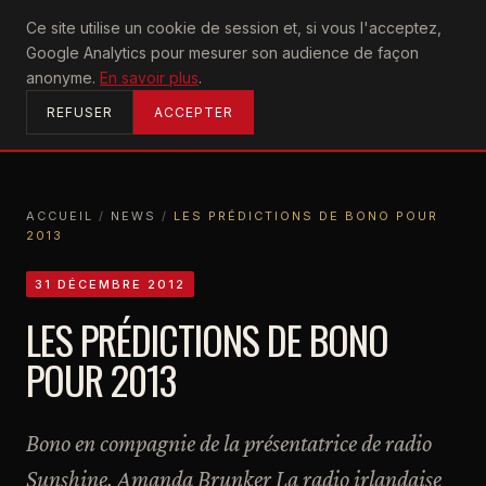
U2
Ce site utilise un cookie de session et, si vous l'acceptez,
achtung
Google Analytics pour mesurer son audience de façon
ACCUEIL
anonyme.
En savoir plus
.
REFUSER
ACCEPTER
ACCUEIL
/
NEWS
/
LES PRÉDICTIONS DE BONO POUR
2013
ACCUEIL
NEWS
LES PRÉDICTIONS DE BONO POUR 2013
31 DÉCEMBRE 2012
LES PRÉDICTIONS DE BONO
POUR 2013
Bono en compagnie de la présentatrice de radio
Sunshine, Amanda Brunker La radio irlandaise