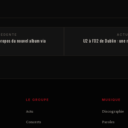
CÉDENTE
ACTU
propos du nouvel album via
U2 à l'O2 de Dublin : un
LE GROUPE
MUSIQUE
Actu
Discographie
Concerts
Paroles