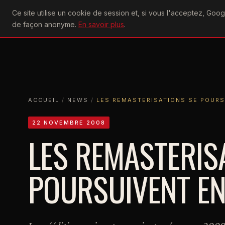
U2
Ce site utilise un cookie de session et, si vous l'acceptez, Go
achtung
ACTU
CONCERTS
DIS
de façon anonyme.
En savoir plus
.
ACCUEIL
ACCUEIL
NEWS
LES REMASTERISATIONS SE POURSUIVEN
ACCUEIL
/
NEWS
/
LES REMASTERISATIONS SE POURS
22 NOVEMBRE 2008
LES REMASTERIS
POURSUIVENT E