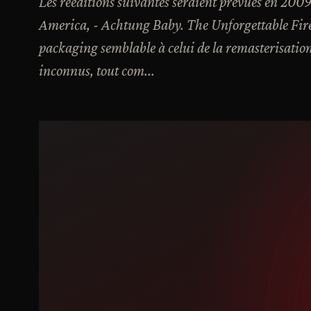
Les rééditions suivantes seraient prévues en 200
America, - Achtung Baby. The Unforgettable Fire
packaging semblable à celui de la remasterisatio
inconnus, tout com...