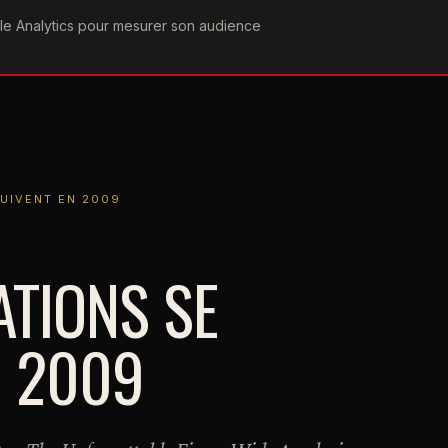
ogle Analytics pour mesurer son audience
COGRAPHIE
PAROLES
VIDÉOGRAPHIE
FORUMS
TEAM
T EN 2009
UIVENT EN 2009
ATIONS SE
N 2009