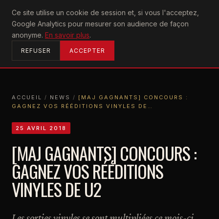
U2
Ce site utilise un cookie de session et, si vous l'acceptez,
achtung
Google Analytics pour mesurer son audience de façon
ACCUEIL
anonyme.
En savoir plus
.
REFUSER
ACCEPTER
ACCUEIL
/
NEWS
/
[MAJ GAGNANTS] CONCOURS :
GAGNEZ VOS RÉÉDITIONS VINYLES DE…
ACCUEIL
NEWS
[MAJ GAGNANTS] CONCOURS : GAGNEZ VOS RÉÉDITIONS VINYLES DE…
25 AVRIL 2018
[MAJ GAGNANTS] CONCOURS :
GAGNEZ VOS RÉÉDITIONS
VINYLES DE U2
Les sorties vinyles se sont multipliées ce mois-ci