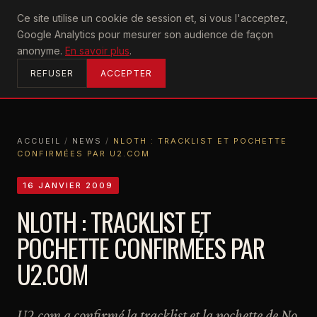
U2
Ce site utilise un cookie de session et, si vous l'acceptez,
achtung
Google Analytics pour mesurer son audience de façon
ACCUEIL
anonyme.
En savoir plus
.
REFUSER
ACCEPTER
ACCUEIL
/
NEWS
/
NLOTH : TRACKLIST ET POCHETTE
CONFIRMÉES PAR U2.COM
ACCUEIL
NEWS
NLOTH : TRACKLIST ET POCHETTE CONFIRMÉES PAR U2.COM
16 JANVIER 2009
NLOTH : TRACKLIST ET
POCHETTE CONFIRMÉES PAR
U2.COM
U2.com a confirmé la tracklist et la pochette de No