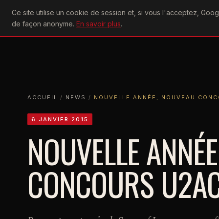
U2
Ce site utilise un cookie de session et, si vous l'acceptez, Go
achtung
ACTU
CONCERTS
DIS
de façon anonyme.
En savoir plus
.
ACCUEIL
ACCUEIL
NEWS
NOUVELLE ANNÉE, NOUVEAU CONCOUR
ACCUEIL
/
NEWS
/
NOUVELLE ANNÉE, NOUVEAU CON
6 JANVIER 2015
NOUVELLE ANNÉE
CONCOURS U2A