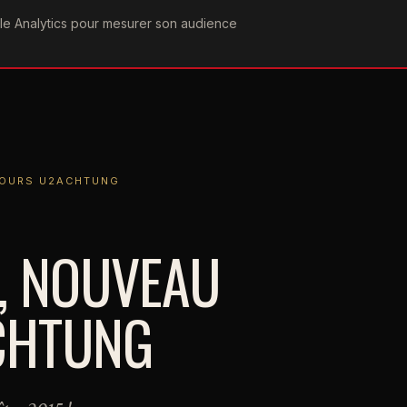
ogle Analytics pour mesurer son audience
COGRAPHIE
PAROLES
VIDÉOGRAPHIE
FORUMS
TEAM
S U2ACHTUNG
COURS U2ACHTUNG
, NOUVEAU
CHTUNG