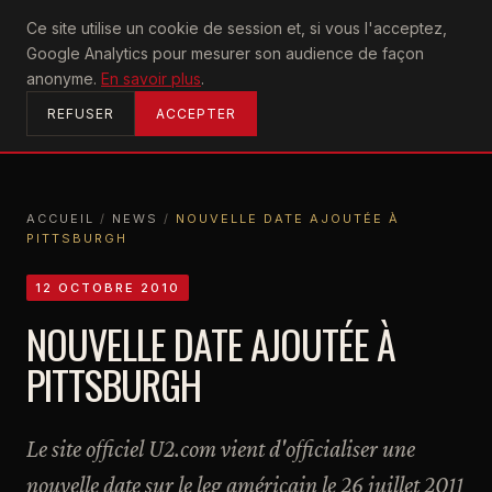
U2
Ce site utilise un cookie de session et, si vous l'acceptez,
achtung
Google Analytics pour mesurer son audience de façon
ACCUEIL
anonyme.
En savoir plus
.
REFUSER
ACCEPTER
ACCUEIL
/
NEWS
/
NOUVELLE DATE AJOUTÉE À
PITTSBURGH
ACCUEIL
NEWS
NOUVELLE DATE AJOUTÉE À PITTSBURGH
12 OCTOBRE 2010
NOUVELLE DATE AJOUTÉE À
PITTSBURGH
Le site officiel U2.com vient d'officialiser une
nouvelle date sur le leg américain le 26 juillet 2011