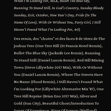
What I'm Looking For, MLK, Bullet The Blue Sky,
Running To Stand Still, In God's Country, Sunday Bloody
Sunday, Exit, October, New Year's Day, Pride (In The
Name Of Love), With Or Without You, Party Girl, I Still
Haven't Found What I'm Looking For, 40
)
Des remix, des "chutes" et des faces B de titres de The
Joshua Tree (One Tree Hill (St Francis Hotel Remix),
Bullet The Blue Sky (Jacknife Lee Remix), Running
To Stand Still (Daniel Lanois Remix), Red Hill Mining
Town (Steve Lillywhite 2017 Mix), With Or Without
You (Daniel Lanois Remix), Where The Streets Have
No Name (Flood Remix), I Still Haven't Found What
I'm Looking For (Lillywhite Alternative Mix '87), One
Tree Hill Reprise (Brian Eno 2017 Mix), Silver and
Gold (Sun City), Beautiful Ghost/Introduction To
Songs Of Experience, Wave Of Sorrow (Birdland),