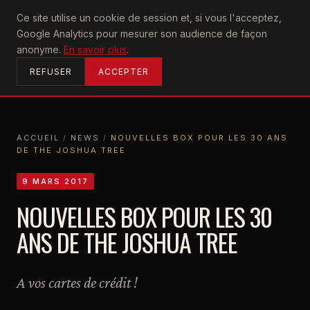
U2
Ce site utilise un cookie de session et, si vous l'acceptez,
achtung
Google Analytics pour mesurer son audience de façon
ACCUEIL
anonyme.
En savoir plus
.
REFUSER
ACCEPTER
ACCUEIL
/
NEWS
/
NOUVELLES BOX POUR LES 30 ANS
DE THE JOSHUA TREE
ACCUEIL
NEWS
NOUVELLES BOX POUR LES 30 ANS DE THE JOSHUA TREE
9 MARS 2017
NOUVELLES BOX POUR LES 30
ANS DE THE JOSHUA TREE
A vos cartes de crédit !