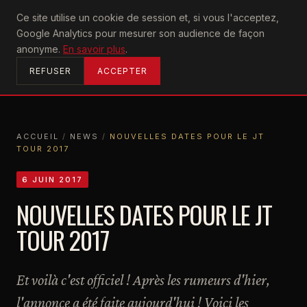
U2
Ce site utilise un cookie de session et, si vous l'acceptez,
achtung
Google Analytics pour mesurer son audience de façon
ACCUEIL
anonyme.
En savoir plus
.
REFUSER
ACCEPTER
ACCUEIL
/
NEWS
/
NOUVELLES DATES POUR LE JT
TOUR 2017
ACCUEIL
NEWS
NOUVELLES DATES POUR LE JT TOUR 2017
6 JUIN 2017
NOUVELLES DATES POUR LE JT
TOUR 2017
Et voilà c'est officiel ! Après les rumeurs d'hier,
l'annonce a été faite aujourd'hui ! Voici les