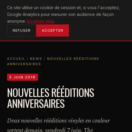
U2
Ce site utilise un cookie de session et, si vous l'acceptez,
achtung
Google Analytics pour mesurer son audience de façon
ACCUEIL
anonyme.
En savoir plus
.
REFUSER
ACCEPTER
ACCUEIL
/
NEWS
/
NOUVELLES RÉÉDITIONS
ANNIVERSAIRES
ACCUEIL
NEWS
NOUVELLES RÉÉDITIONS ANNIVERSAIRES
5 JUIN 2019
NOUVELLES RÉÉDITIONS
ANNIVERSAIRES
Deux nouvelles rééditions vinyles en couleur
sortent demain, vendredi 7 juin. The