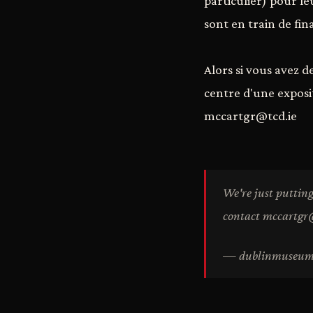
particulier) pour le
sont en train de fina
Alors si vous avez d
centre d'une exposit
mccartgr@tcd.ie
We're just putting
contact mccartgr
— dublinmuseu