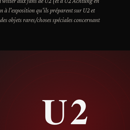
Twitter aux fans de U2 (et à U2 Achtung en
 à l'exposition qu'ils préparent sur U2 et
z des objets rares/choses spéciales concernant