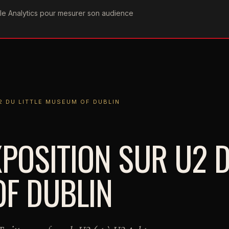
ogle Analytics pour mesurer son audience
COGRAPHIE
PAROLES
VIDÉOGRAPHIE
FORUMS
TEAM
 LITTLE MUSEUM OF DUBLIN
U2 DU LITTLE MUSEUM OF DUBLIN
EXPOSITION SUR U2 
OF DUBLIN