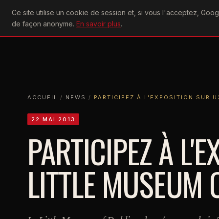
U2
Ce site utilise un cookie de session et, si vous l'acceptez, Go
achtung
ACTU
CONCERTS
DIS
de façon anonyme.
En savoir plus
.
ACCUEIL
ACCUEIL
NEWS
PARTICIPEZ À L'EXPOSITION SUR U2 DU
ACCUEIL
/
NEWS
/
PARTICIPEZ À L'EXPOSITION SUR 
22 MAI 2013
PARTICIPEZ À L'
LITTLE MUSEUM 