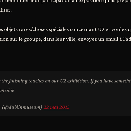
ur demander leur participation à l'exposition qu'ils prépar
liser.
es objets rares/choses spéciales concernant U2 et voulez qu
ion sur le groupe, dans leur ville, envoyez un email à l'a
 the finishing touches on our U2 exhibition. If you have somet
@tcd.ie
m (@dublinmuseum)
22 mai 2013