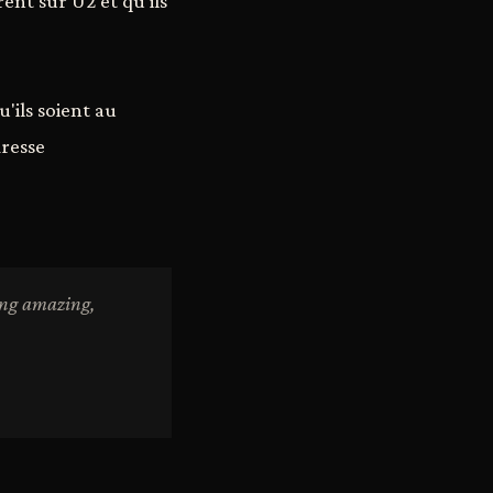
ent sur U2 et qu'ils
'ils soient au
dresse
hing amazing,