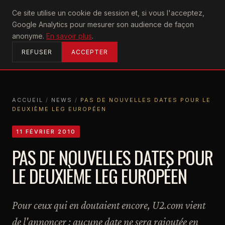
U2
Ce site utilise un cookie de session et, si vous l'acceptez,
achtung
Google Analytics pour mesurer son audience de façon
ACCUEIL
anonyme.
En savoir plus
.
REFUSER
ACCEPTER
ACCUEIL
/
NEWS
/
PAS DE NOUVELLES DATES POUR LE
DEUXIÈME LEG EUROPÉEN
ACCUEIL
NEWS
PAS DE NOUVELLES DATES POUR LE DEUXIÈME LEG EUROPÉEN
11 FÉVRIER 2010
PAS DE NOUVELLES DATES POUR
LE DEUXIÈME LEG EUROPÉEN
Pour ceux qui en doutaient encore, U2.com vient
de l'annoncer : aucune date ne sera rajoutée en