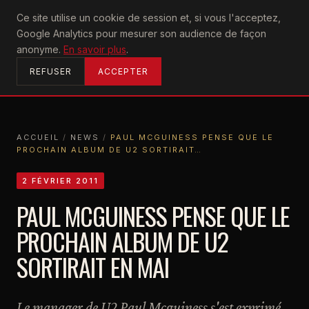
U2
Ce site utilise un cookie de session et, si vous l'acceptez,
achtung
Google Analytics pour mesurer son audience de façon
ACCUEIL
anonyme.
En savoir plus
.
REFUSER
ACCEPTER
ACCUEIL
/
NEWS
/
PAUL MCGUINESS PENSE QUE LE
PROCHAIN ALBUM DE U2 SORTIRAIT…
ACCUEIL
NEWS
PAUL MCGUINESS PENSE QUE LE PROCHAIN ALBUM DE U2 SORTIRAIT…
2 FÉVRIER 2011
PAUL MCGUINESS PENSE QUE LE
PROCHAIN ALBUM DE U2
SORTIRAIT EN MAI
Le manager de U2 Paul Mcguiness s'est exprimé