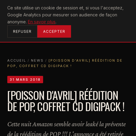
U2
Ce site utilise un cookie de session et, si vous l'acceptez,
achtung
Google Analytics pour mesurer son audience de façon
ACCUEIL
anonyme.
En savoir plus
.
REFUSER
ACCEPTER
ACCUEIL
/
NEWS
/
[POISSON D'AVRIL] RÉÉDITION DE
POP, COFFRET CD DIGIPACK !
ACCUEIL
NEWS
[POISSON D'AVRIL] RÉÉDITION DE POP, COFFRET CD DIGIPACK !
31 MARS 2018
[POISSON D'AVRIL] RÉÉDITION
DE POP, COFFRET CD DIGIPACK !
Cette nuit Amazon semble avoir leaké la prévente
de la réédition de POP !!! L'annonce a été retirée