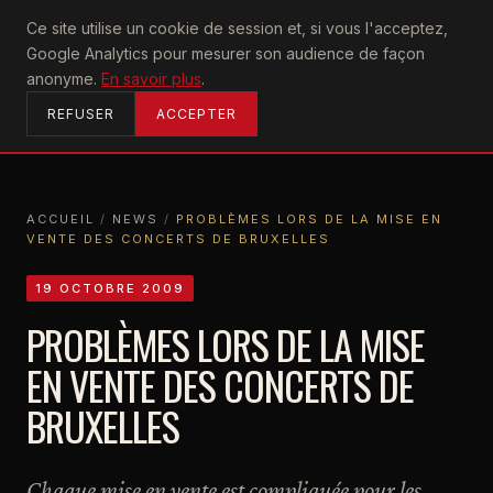
U2
Ce site utilise un cookie de session et, si vous l'acceptez,
achtung
Google Analytics pour mesurer son audience de façon
ACCUEIL
anonyme.
En savoir plus
.
REFUSER
ACCEPTER
ACCUEIL
/
NEWS
/
PROBLÈMES LORS DE LA MISE EN
VENTE DES CONCERTS DE BRUXELLES
ACCUEIL
NEWS
PROBLÈMES LORS DE LA MISE EN VENTE DES CONCERTS DE BRUXELLES
19 OCTOBRE 2009
PROBLÈMES LORS DE LA MISE
EN VENTE DES CONCERTS DE
BRUXELLES
Chaque mise en vente est compliquée pour les