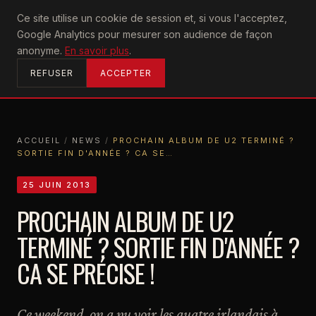
U2
Ce site utilise un cookie de session et, si vous l'acceptez,
achtung
Google Analytics pour mesurer son audience de façon
ACCUEIL
anonyme.
En savoir plus
.
REFUSER
ACCEPTER
ACCUEIL
/
NEWS
/
PROCHAIN ALBUM DE U2 TERMINÉ ?
SORTIE FIN D'ANNÉE ? CA SE…
ACCUEIL
NEWS
PROCHAIN ALBUM DE U2 TERMINÉ ? SORTIE FIN D'ANNÉE ? CA SE…
25 JUIN 2013
PROCHAIN ALBUM DE U2
TERMINÉ ? SORTIE FIN D'ANNÉE ?
CA SE PRÉCISE !
Ce weekend, on a pu voir les quatre irlandais à