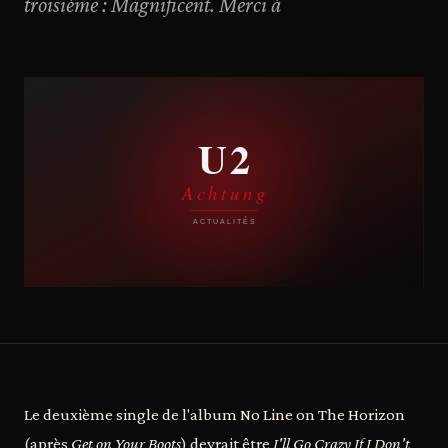
troisième : Magnificent. Merci à
Le deuxième single de l'album No Line on The Horizon
(après
Get on Your Boots
) devrait être
I'll Go Crazy If I Don't