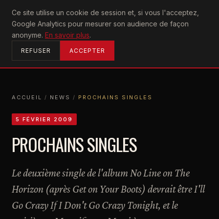
U2
Ce site utilise un cookie de session et, si vous l'acceptez,
achtung
Google Analytics pour mesurer son audience de façon
ACCUEIL
anonyme.
En savoir plus
.
REFUSER
ACCEPTER
ACCUEIL
/
NEWS
/
PROCHAINS SINGLES
ACCUEIL
NEWS
PROCHAINS SINGLES
5 FÉVRIER 2009
PROCHAINS SINGLES
Le deuxième single de l'album No Line on The
Horizon (après Get on Your Boots) devrait être I'll
Go Crazy If I Don't Go Crazy Tonight, et le