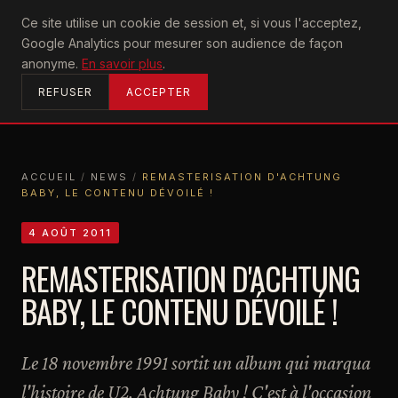
U2
Ce site utilise un cookie de session et, si vous l'acceptez,
achtung
Google Analytics pour mesurer son audience de façon
ACCUEIL
anonyme.
En savoir plus
.
REFUSER
ACCEPTER
ACCUEIL
/
NEWS
/
REMASTERISATION D'ACHTUNG
BABY, LE CONTENU DÉVOILÉ !
ACCUEIL
NEWS
REMASTERISATION D'ACHTUNG BABY, LE CONTENU DÉVOILÉ !
4 AOÛT 2011
REMASTERISATION D'ACHTUNG
BABY, LE CONTENU DÉVOILÉ !
Le 18 novembre 1991 sortit un album qui marqua
l'histoire de U2, Achtung Baby ! C'est à l'occasion