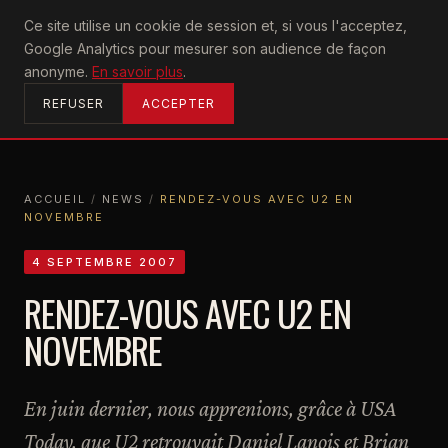
U2
Ce site utilise un cookie de session et, si vous l'acceptez,
achtung
Google Analytics pour mesurer son audience de façon
ACCUEIL
anonyme.
En savoir plus
.
REFUSER
ACCEPTER
ACCUEIL
/
NEWS
/
RENDEZ-VOUS AVEC U2 EN
NOVEMBRE
ACCUEIL
NEWS
RENDEZ-VOUS AVEC U2 EN NOVEMBRE
4 SEPTEMBRE 2007
RENDEZ-VOUS AVEC U2 EN
NOVEMBRE
En juin dernier, nous apprenions, grâce à USA
Today, que U2 retrouvait Daniel Lanois et Brian