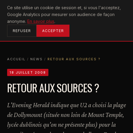
U2
Ce site utilise un cookie de session et, si vous l'acceptez,
achtung
Google Analytics pour mesurer son audience de façon
ACCUEIL
anonyme.
En savoir plus
.
REFUSER
ACCEPTER
ACCUEIL
/
NEWS
/
RETOUR AUX SOURCES ?
ACCUEIL
NEWS
RETOUR AUX SOURCES ?
18 JUILLET 2008
RETOUR AUX SOURCES ?
L'Evening Herald indique que U2 a choisi la plage
de Dollymount (située non loin de Mount Temple,
lycée dublinois qu'on ne présente plus) pour la