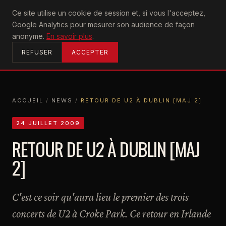
U2
Ce site utilise un cookie de session et, si vous l'acceptez,
achtung
Google Analytics pour mesurer son audience de façon
ACCUEIL
anonyme.
En savoir plus
.
REFUSER
ACCEPTER
ACCUEIL
/
NEWS
/
RETOUR DE U2 À DUBLIN [MAJ 2]
ACCUEIL
NEWS
RETOUR DE U2 À DUBLIN [MAJ 2]
24 JUILLET 2009
RETOUR DE U2 À DUBLIN [MAJ
2]
C'est ce soir qu'aura lieu le premier des trois
concerts de U2 à Croke Park. Ce retour en Irlande