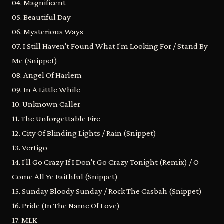
04. Magnificent
05. Beautiful Day
06. Mysterious Ways
07. I Still Haven't Found What I'm Looking For / Stand By
Me (Snippet)
08. Angel Of Harlem
09. In A Little While
10. Unknown Caller
11. The Unforgettable Fire
12. City Of Blinding Lights / Rain (Snippet)
13. Vertigo
14. I'll Go Crazy If I Don't Go Crazy Tonight (Remix) / O
Come All Ye Faithful (Snippet)
15. Sunday Bloody Sunday / Rock The Casbah (Snippet)
16. Pride (In The Name Of Love)
17. MLK