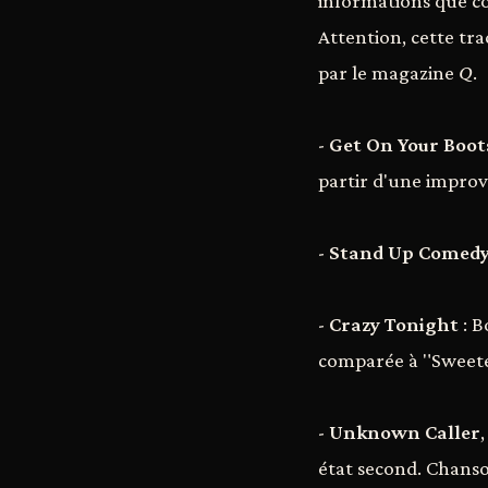
informations que co
Attention, cette tra
par le magazine
Q
.
-
Get On Your Boot
partir d'une improv
-
Stand Up Comed
-
Crazy Tonight
: B
comparée à "Sweetes
-
Unknown Caller
état second. Chanson