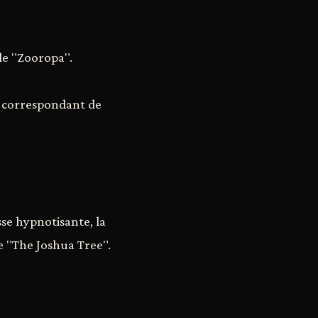
 de "Zooropa".
n correspondant de
se hypnotisante, la
e "The Joshua Tree".