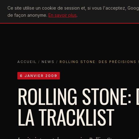
U2
Ce site utilise un cookie de session et, si vous l'acceptez, Go
achtung
ACTU
CONCERTS
DIS
de façon anonyme.
En savoir plus
.
ACCUEIL
ACCUEIL
NEWS
ROLLING STONE: DES PRÉCISIONS SUR L
ACCUEIL
/
NEWS
/
ROLLING STONE: DES PRÉCISIONS 
6 JANVIER 2009
ROLLING STONE:
LA TRACKLIST