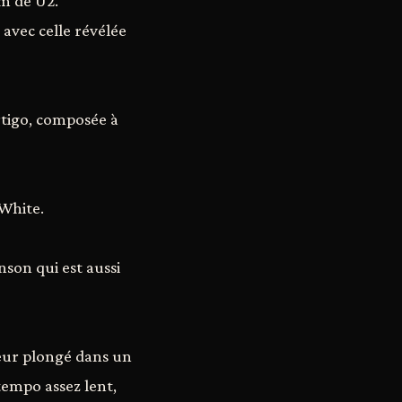
m de U2.
 avec celle révélée
ertigo, composée à
 White.
nson qui est aussi
teur plongé dans un
 tempo assez lent,