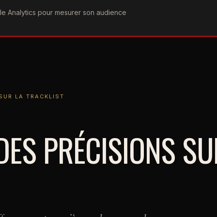
ogle Analytics pour mesurer son audience
COGRAPHIE
PAROLES
VIDÉOGRAPHIE
FORUMS
TEAM
A TRACKLIST
SUR LA TRACKLIST
 DES PRÉCISIONS SU