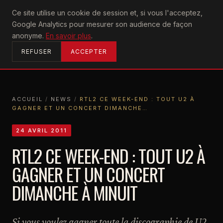
U2
Ce site utilise un cookie de session et, si vous l'acceptez,
achtung
Google Analytics pour mesurer son audience de façon
ACCUEIL
anonyme.
En savoir plus
.
REFUSER
ACCEPTER
ACCUEIL
/
NEWS
/
RTL2 CE WEEK-END : TOUT U2 À
GAGNER ET UN CONCERT DIMANCHE…
ACCUEIL
NEWS
RTL2 CE WEEK-END : TOUT U2 À GAGNER ET UN CONCERT DIMANCHE…
24 AVRIL 2011
RTL2 CE WEEK-END : TOUT U2 À
GAGNER ET UN CONCERT
DIMANCHE À MINUIT
Si vous voulez gagner toute la discographie de U2,