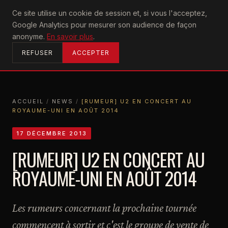
U2
Ce site utilise un cookie de session et, si vous l'acceptez,
achtung
Google Analytics pour mesurer son audience de façon
ACCUEIL
anonyme.
En savoir plus
.
REFUSER
ACCEPTER
ACCUEIL
/
NEWS
/
[RUMEUR] U2 EN CONCERT AU
ROYAUME-UNI EN AOÛT 2014
ACCUEIL
NEWS
[RUMEUR] U2 EN CONCERT AU ROYAUME-UNI EN AOÛT 2014
17 DÉCEMBRE 2013
[RUMEUR] U2 EN CONCERT AU
ROYAUME-UNI EN AOÛT 2014
Les rumeurs concernant la prochaine tournée
commencent à sortir et c'est le groupe de vente de