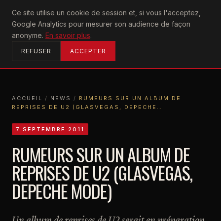
U2
Ce site utilise un cookie de session et, si vous l'acceptez,
achtung
Google Analytics pour mesurer son audience de façon
ACCUEIL
anonyme.
En savoir plus
.
REFUSER
ACCEPTER
ACCUEIL
/
NEWS
/
RUMEURS SUR UN ALBUM DE
REPRISES DE U2 (GLASVEGAS, DEPECHE…
ACCUEIL
NEWS
RUMEURS SUR UN ALBUM DE REPRISES DE U2 (GLASVEGAS, DEPECHE…
7 SEPTEMBRE 2011
RUMEURS SUR UN ALBUM DE
REPRISES DE U2 (GLASVEGAS,
DEPECHE MODE)
Un album de reprises de U2 serait en préparation