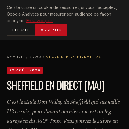
U2
Ce site utilise un cookie de session et, si vous l'acceptez,
achtung
Google Analytics pour mesurer son audience de façon
ACCUEIL
anonyme.
En savoir plus
.
REFUSER
ACCEPTER
ACCUEIL
/
NEWS
/
SHEFFIELD EN DIRECT [MAJ]
ACCUEIL
NEWS
SHEFFIELD EN DIRECT [MAJ]
20 AOÛT 2009
SHEFFIELD EN DIRECT [MAJ]
C'est le stade Don Valley de Sheffield qui accueille
U2 ce soir, pour l'avant dernier concert du leg
européen du 360° Tour. Vous pouvez le suivre en