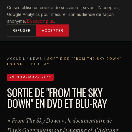
U2
Ce site utilise un cookie de session et, si vous l'acceptez,
achtung
Google Analytics pour mesurer son audience de façon
ACCUEIL
anonyme.
En savoir plus
.
REFUSER
ACCEPTER
ACCUEIL
/
NEWS
/
SORTIE DE "FROM THE SKY DOWN"
EN DVD ET BLU-RAY
ACCUEIL
NEWS
SORTIE DE "FROM THE SKY DOWN" EN DVD ET BLU-RAY
29 NOVEMBRE 2011
SORTIE DE "FROM THE SKY
DOWN" EN DVD ET BLU-RAY
« From The Sky Down », le documentaire de
Davis Guggenheim sur le making of d'Achtung