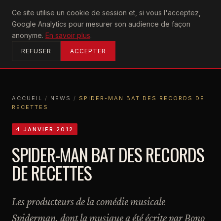
U2
Ce site utilise un cookie de session et, si vous l'acceptez,
achtung
Google Analytics pour mesurer son audience de façon
ACCUEIL
anonyme.
En savoir plus
.
REFUSER
ACCEPTER
ACCUEIL
/
NEWS
/
SPIDER-MAN BAT DES RECORDS DE
RECETTES
ACCUEIL
NEWS
SPIDER-MAN BAT DES RECORDS DE RECETTES
4 JANVIER 2012
SPIDER-MAN BAT DES RECORDS
DE RECETTES
Les producteurs de la comédie musicale
Spiderman, dont la musique a été écrite par Bono